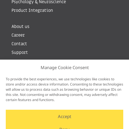
Psychology & Neuroscience
Product Integration
About us
Career
Contact
Support
Manage Cookie Consent
Prenumerera på vårt nyhetsbrev genom att
ange din mailadress
To provide the best experiences, we use technologies like cookies to
store and/or access device information. Consenting to these technologies
will allow us to process data such as browsing behavior or unique IDs on
this site. Not consenting or withdrawing consent, may adversely affect
certain features and functions.
Accept